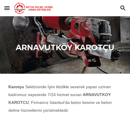
Skip to main content
Skip to navigation
ARNAVUTKÖY KAROTÇU
Karotçu
Sektöründe
İşini titizlikle severek yapan uzman
kadromuz sayesinde 7/24 hizmet sunan
ARNAVUTK
O
Y
KAROT
C
U
, F
irmamız
İstanbul'da beton kesme ve beton
delme hizmetlerini yürütmektedir.