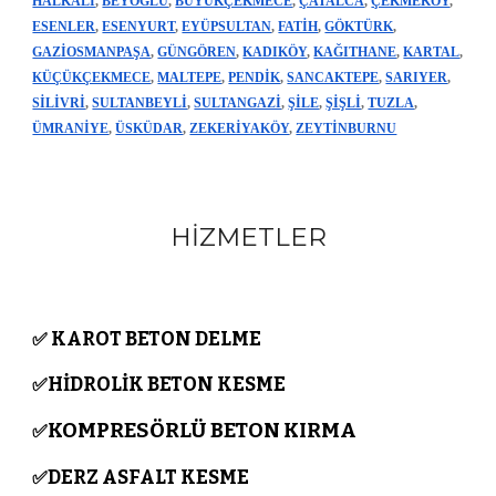
HALKALI
,
BEYOĞLU
,
BÜYÜKÇEKMECE
,
ÇATALCA
,
ÇEKMEKÖY
,
ESENLER
,
ESENYURT
,
EYÜPSULTAN
,
FATİH
,
GÖKTÜRK
,
GAZİOSMANPAŞA
,
GÜNGÖREN
,
KADIKÖY
,
KAĞITHANE
,
KARTAL
,
KÜÇÜKÇEKMECE
,
MALTEPE
,
PENDİK
,
SANCAKTEPE
,
SARIYER
,
SİLİVRİ
,
SULTANBEYLİ
,
SULTANGAZİ
,
ŞİLE
,
ŞİŞLİ
,
TUZLA
,
ÜMRANİYE
,
ÜSKÜDAR
,
ZEKERİYAKÖY
,
ZEYTİNBURNU
HİZMETLER
KAROT BETON DELME
✅
HİDROLİK BETON KESME
✅
KOMPRESÖRLÜ BETON KIRMA
✅
DERZ ASFALT KESME
✅