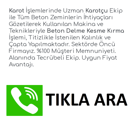
Karot
İşlemlerinde Uzman
Karotçu
Ekip
ile
Tüm Beton Zeminlerin İhtiyaçları
Gözetilerek Kullanılan Makin
a
ve
Teknikleriyle
Beton Delme Kesme K
ırma
İşlemi
,
Titizlikle
İstenilen Kalınlık ve
Çapta
Yapılmaktadır.
Sektörde Öncü
Firmayız. %100 Müşteri Memnuniyeti.
Alanında Tecrübeli Ekip. Uygun Fiyat
Avantajı.