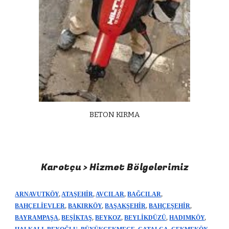
BETON KIRMA
Karotçu > Hizmet Bölgelerimiz
ARNAVUTKÖY
,
ATAŞEHİR
,
AVCILAR
,
BAĞCILAR
,
BAHÇELİEVLER
,
BAKIRKÖY
,
BAŞAKŞEHİR
,
BAHÇEŞEHİR
,
BAYRAMPAŞA
,
BEŞİKTAŞ
,
BEYKOZ
,
BEYLİKDÜZÜ
,
HADIMKÖY
,