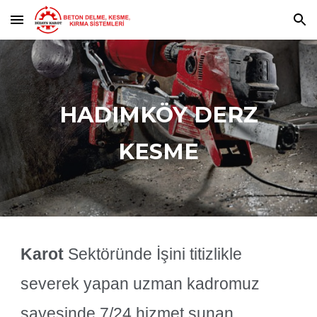
Skip to main content
Skip to navigation
HADIMKÖY
DERZ
KESME
Karot
Sektöründe
İşini titizlikle
severek yapan uzman kadromuz
sayesinde 7/24 hizmet sunan