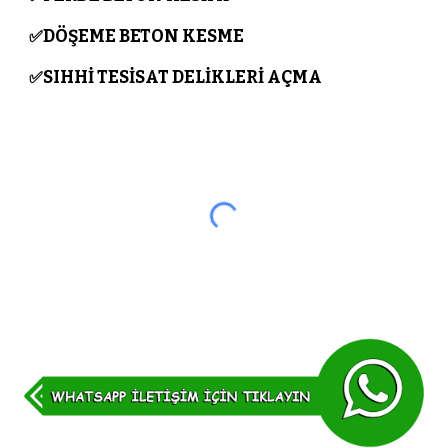
DÖŞEME BETON KESME
✅
SIHHİ TESİSAT DELİKLERİ AÇMA
✅