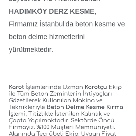
HADIMKÖY
DERZ KESME
,
F
irmamız
İstanbul'da beton kesme ve
beton delme hizmetlerini
yürütmektedir.
Karot
İşlemlerinde Uzman
Karotçu
Ekip
ile
Tüm Beton Zeminlerin İhtiyaçları
Gözetilerek Kullanılan Makin
a
ve
Teknikleriyle
Beton Delme Kesme K
ırma
İşlemi
,
Titizlikle
İstenilen Kalınlık ve
Çapta
Yapılmaktadır.
Sektörde Öncü
Firmayız. %100 Müşteri Memnuniyeti.
Alanında Tecrübeli Ekip. Uygun Fiyat