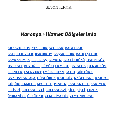
BETON KIRMA
Karotçu > Hizmet Bölgelerimiz
ARNAVUTKÖY
,
ATAŞEHİR
,
AVCILAR
,
BAĞCILAR
,
BAHÇELİEVLER
,
BAKIRKÖY
,
BAŞAKŞEHİR
,
BAHÇEŞEHİR
,
BAYRAMPAŞA
,
BEŞİKTAŞ
,
BEYKOZ
,
BEYLİKDÜZÜ
,
HADIMKÖY
,
HALKALI
,
BEYOĞLU
,
BÜYÜKÇEKMECE
,
ÇATALCA
,
ÇEKMEKÖY
,
ESENLER
,
ESENYURT
,
EYÜPSULTAN
,
FATİH
,
GÖKTÜRK
,
GAZİOSMANPAŞA
,
GÜNGÖREN
,
KADIKÖY
,
KAĞITHANE
,
KARTAL
,
KÜÇÜKÇEKMECE
,
MALTEPE
,
PENDİK
,
SANCAKTEPE
,
SARIYER
,
SİLİVRİ
,
SULTANBEYLİ
,
SULTANGAZİ
,
ŞİLE
,
ŞİŞLİ
,
TUZLA
,
ÜMRANİYE
,
ÜSKÜDAR
,
ZEKERİYAKÖY
,
ZEYTİNBURNU